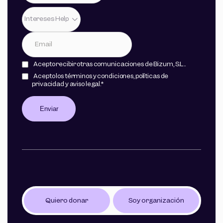
Intereses Help
Acepto recibir otras comunicaciones de Bizum, S.L..
Acepto los
términos y condiciones
,
políticas de
privacidad
y
aviso legal
.
*
Quiero donar
Soy organización