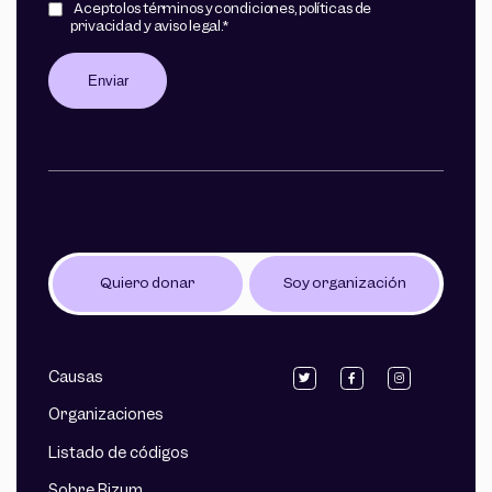
Acepto los
términos y condiciones
,
políticas de
privacidad
y
aviso legal
.
*
Quiero donar
Soy organización
Causas
Organizaciones
Listado de códigos
Sobre Bizum