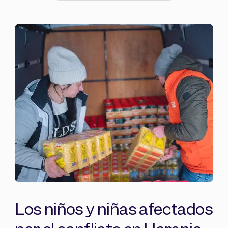
Arte y cultura
Catástrofes y emergencias
Cooperación internacional
Derechos humanos
Desarrollo comunitario
Discapacidad
Discriminación sexual
Educación
Empleo
Inclusión social
Infancia
Inmigración
Investigación
Juventud
Medioambiente
Personas mayores
Pobreza
Religión
Salud
Seguridad Alimentaria
Violencia de género
Vivienda y personas sin hogar
Los niños y niñas afectados