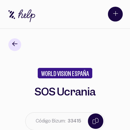
Quiero donar
Soy organización
Causas
Organizaciones
Listado de códigos
Actualidad
WORLD VISION ESPAÑA
Sobre Bizum
Contacto
SOS Ucrania
Intereses
Código Bizum:
33415
Buscar
Acoso escolar
Animales