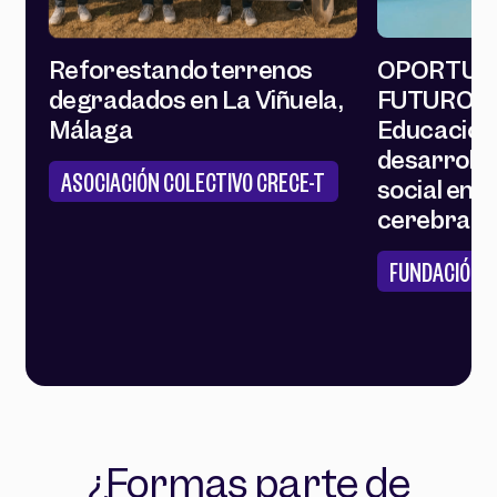
Reforestando terrenos
OPORTUN
degradados en La Viñuela,
FUTURO: T
Málaga
Educación
desarrollo 
ASOCIACIÓN COLECTIVO CRECE-T
social en n
cerebral
FUNDACIÓN 
¿Formas parte de