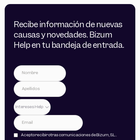
Empleo
Inclusión social
Infancia
Inmigración
Recibe información de nuevas
Investigación
causas y novedades. Bizum
Juventud
Medioambiente
Help en tu bandeja de entrada.
Personas mayores
Pobreza
Religión
Salud
Seguridad Alimentaria
Violencia de género
Vivienda y personas sin hogar
Intereses Help
Acepto recibir otras comunicaciones de Bizum, S.L..