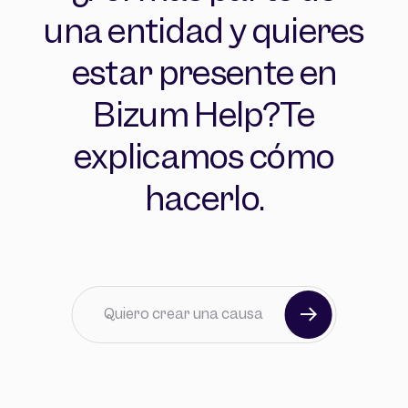
una entidad y quieres
estar presente en
Bizum Help?
Te
explicamos cómo
hacerlo.
Acoso escolar
Animales
Arte y cultura
Catástrofes y emergencias
Cooperación internacional
Derechos humanos
Quiero crear una causa
Desarrollo comunitario
Discapacidad
Discriminación sexual
Educación